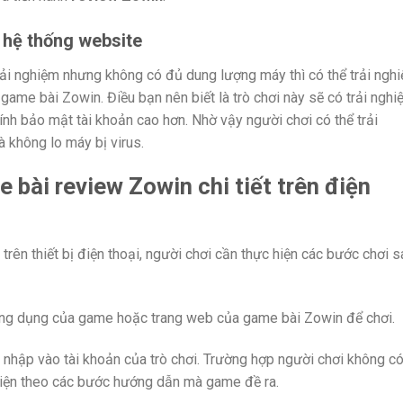
 hệ thống website
ải nghiệm nhưng không có đủ dung lượng máy thì có thể trải ngh
 game bài Zowin. Điều bạn nên biết là trò chơi này sẽ có trải ngh
ính bảo mật tài khoản cao hơn. Nhờ vậy người chơi có thể trải
 không lo máy bị virus.
bài review Zowin chi tiết trên điện
trên thiết bị điện thoại, người chơi cần thực hiện các bước chơi s
 ứng dụng của game hoặc trang web của game bài Zowin để chơi.
 nhập vào tài khoản của trò chơi. Trường hợp người chơi không có
hiện theo các bước hướng dẫn mà game đề ra.