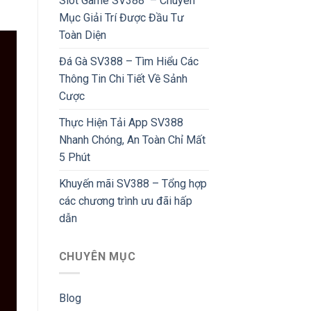
Slot Game SV388 – Chuyên
Mục Giải Trí Được Đầu Tư
Toàn Diện
Đá Gà SV388 – Tìm Hiểu Các
Thông Tin Chi Tiết Về Sảnh
Cược
Thực Hiện Tải App SV388
Nhanh Chóng, An Toàn Chỉ Mất
5 Phút
Khuyến mãi SV388 – Tổng hợp
các chương trình ưu đãi hấp
dẫn
CHUYÊN MỤC
Blog