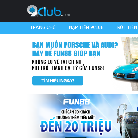
Skip
to
content
TRANG CHỦ
NẠP TIỀN 9CLUB
RÚT TIỀN