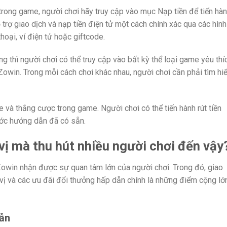
 trong game, người chơi hãy truy cập vào mục Nạp tiền để tiến hà
 trợ giao dịch và nạp tiền điện tử một cách chính xác qua các hình
hoại, ví điện tử hoặc giftcode.
ng thì người chơi có thể truy cập vào bất kỳ thể loại game yêu thí
Zowin. Trong mỗi cách chơi khác nhau, người chơi cần phải tìm hi
 và thắng cược trong game. Người chơi có thể tiến hành rút tiền
bước hướng dẫn đã có sẵn.
vị mà thu hút nhiều người chơi đến vậy
Zowin nhận được sự quan tâm lớn của người chơi. Trong đó, giao
 vị và các ưu đãi đổi thưởng hấp dẫn chính là những điểm cộng lớ
dẫn