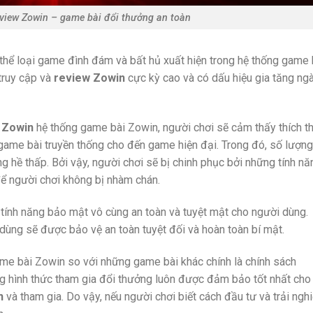
eview Zowin – game bài đổi thưởng an toàn
thể loại game đình đám và bất hủ xuất hiện trong hệ thống game 
 truy cập và
review Zowin
cực kỳ cao và có dấu hiệu gia tăng ng
 Zowin
hệ thống game bài Zowin, người chơi sẽ cảm thấy thích t
 game bài truyền thống cho đến game hiện đại. Trong đó, số lượng
g hề thấp. Bởi vậy, người chơi sẽ bị chinh phục bởi những tính nă
ể người chơi không bị nhàm chán.
ính năng bảo mật vô cùng an toàn và tuyệt mật cho người dùng.
 dùng sẽ được bảo vệ an toàn tuyệt đối và hoàn toàn bí mật.
ame bài Zowin so với những game bài khác chính là chính sách
ng hình thức tham gia đổi thưởng luôn được đảm bảo tốt nhất cho
n
và tham gia. Do vậy, nếu người chơi biết cách đầu tư và trải ngh