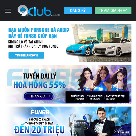
Skip
to
ĐĂNG KÝ
THAM GIA NGAY
content