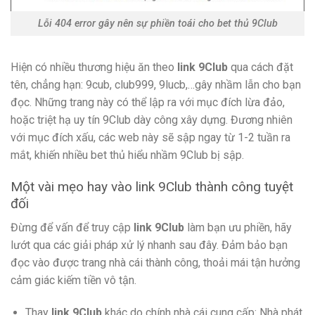
Lỗi 404 error gây nên sự phiền toái cho bet thủ 9Club
Hiện có nhiều thương hiệu ăn theo
link 9Club
qua cách đặt
tên, chẳng hạn: 9cub, club999, 9lucb,…gây nhầm lẫn cho bạn
đọc. Những trang này có thể lập ra với mục đích lừa đảo,
hoặc triệt hạ uy tín 9Club dày công xây dựng.
Đương nhiên
với mục đích xấu, các web này sẽ sập ngay từ 1-2 tuần ra
mắt, khiến nhiều bet thủ hiểu nhầm 9Club bị sập.
Một vài mẹo hay vào link 9Club thành công tuyệt
đối
Đừng để vấn để truy cập
link 9Club
làm bạn ưu phiền, hãy
lướt qua các giải pháp xử lý nhanh sau đây. Đảm bảo bạn
đọc vào được trang nhà cái thành công, thoải mái tận hưởng
cảm giác kiếm tiền vô tận.
Thay
link 9Club
khác do chính nhà cái cung cấp: Nhà phát