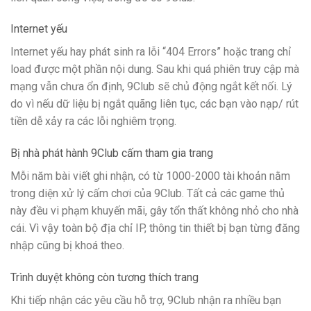
Internet yếu
Internet yếu hay phát sinh ra lỗi “404 Errors” hoặc trang chỉ
load được một phần nội dung. Sau khi quá phiên truy cập mà
mạng vẫn chưa ổn định, 9Club sẽ chủ động ngắt kết nối. Lý
do vì nếu dữ liệu bị ngắt quãng liên tục, các bạn vào nạp/ rút
tiền dễ xảy ra các lỗi nghiêm trọng.
Bị nhà phát hành 9Club cấm tham gia trang
Mỗi năm bài viết ghi nhận, có từ 1000-2000 tài khoản nằm
trong diện xử lý cấm chơi của 9Club. Tất cả các game thủ
này đều vi phạm khuyến mãi, gây tổn thất không nhỏ cho nhà
cái. Vì vậy toàn bộ địa chỉ IP, thông tin thiết bị bạn từng đăng
nhập cũng bị khoá theo.
Trình duyệt không còn tương thích trang
Khi tiếp nhận các yêu cầu hỗ trợ, 9Club nhận ra nhiều bạn