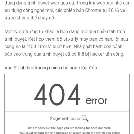
đang dùng trình duyệt web quá cũ. Trong khi website nhà cái
sử dụng công nghệ mới, các phiên bản Chrome từ 2016 về
trước không thể chạy nổi.
Một lý do tương tự khác là bạn đang mở quá nhiều tab trên
trình duyệt. Kết hợp thêm bộ vi xử lý máy bạn có hạn, lỗi sau
cùng sẽ là “404 Errors” xuất hiện. Nhà phát hành còn cảnh
báo vào trang qua trình duyệt cũ có thể bị hacker tấn công.
Vào 9Club link không chính chủ hoặc lừa đảo