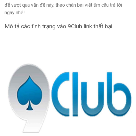
để vượt qua vấn đề này, theo chân bài viết tìm câu trả lời
ngay nhé!
Mô tả các tình trạng vào 9Club link thất bại