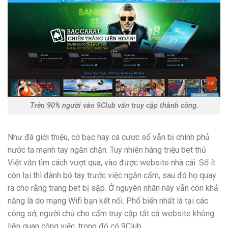
Trên 90% người vào 9Club vẫn truy cập thành công.
Như đã giới thiệu, cờ bạc hay cá cược số vẫn bị chính phủ
nước ta mạnh tay ngăn chặn. Tuy nhiên hàng triệu bet thủ
Việt vẫn tìm cách vượt qua, vào được website nhà cái. Số ít
còn lại thì đành bó tay trước việc ngăn cấm, sau đó họ quay
ra cho rằng trang bet bị sập.
Ở nguyên nhân này vẫn còn khả
năng là do mạng Wifi bạn kết nối. Phổ biến nhất là tại các
công sở, người chủ cho cấm truy cập tất cả website không
liên quan công việc, trong đó có 9Club.