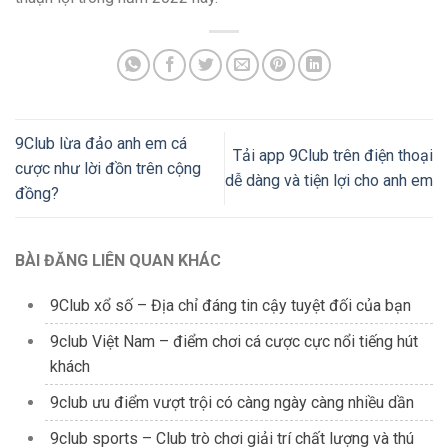
9Club lừa đảo anh em cá
Tải app 9Club trên điện thoại
cược như lời đồn trên cộng
dễ dàng và tiện lợi cho anh em
đồng?
BÀI ĐĂNG LIÊN QUAN KHÁC
9Club xổ số – Địa chỉ đáng tin cậy tuyệt đối của bạn
9club Việt Nam – điểm chơi cá cược cực nổi tiếng hút
khách
9club ưu điểm vượt trội có càng ngày càng nhiều dần
9club sports – Club trò chơi giải trí chất lượng và thú