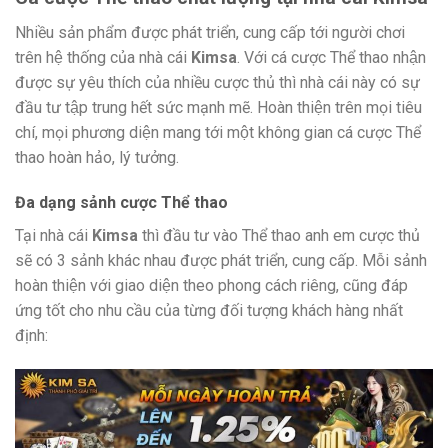
Nhiều sản phẩm được phát triển, cung cấp tới người chơi
trên hệ thống của nhà cái
Kimsa
. Với cá cược Thể thao nhận
được sự yêu thích của nhiều cược thủ thì nhà cái này có sự
đầu tư tập trung hết sức mạnh mẽ. Hoàn thiện trên mọi tiêu
chí, mọi phương diện mang tới một không gian cá cược Thể
thao hoàn hảo, lý tưởng.
Đa dạng sảnh cược Thể thao
Tại nhà cái
Kimsa
thì đầu tư vào Thể thao anh em cược thủ
sẽ có 3 sảnh khác nhau được phát triển, cung cấp. Mỗi sảnh
hoàn thiện với giao diện theo phong cách riêng, cũng đáp
ứng tốt cho nhu cầu của từng đối tượng khách hàng nhất
định: