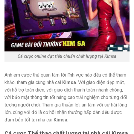
Cá cược online đạt tiêu chuẩn chất lượng tại Kimsa
Anh em cược thủ quan tâm tới lĩnh vực nào đều có thể tham
khảo, tham gia cùng nhà cái
Kimsa
. Với giao diện đẹp mắt,
với hỗ trợ toàn diện, với giao dịch thanh toán nhanh chóng,
với bảo mật thông tin tốt nâng cao trải nghiệm cho từng đối
tượng người chơi. Tham gia thuận lợi, an tâm với sự hài lòng
lớn, cùng với đó là cơ hội nhận thưởng hấp dẫn đều được
đảm bảo tốt tại nhà cái
Kimsa
.
Cá cược Thể thao chất lượng tại nhà cái Kimsa