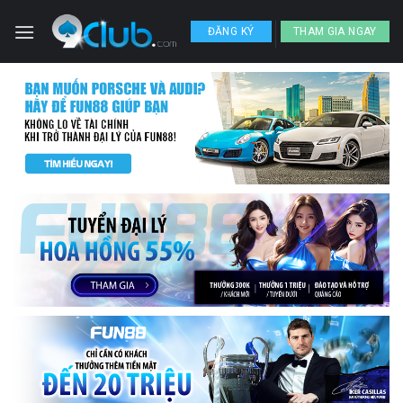
Skip
to
ĐĂNG KÝ
THAM GIA NGAY
content