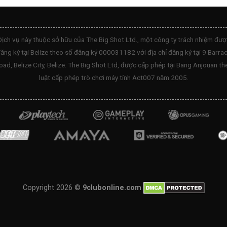
Dịch vụ này thuộc sở hữu của The Big Shot Ltd., một công ty trách nhiệm đượ
ăng ký tại Belize theo số đăng ký 000031182 với địa chỉ đăng ký tại 9 Barra
oad, Belize City, Belize. The Big Shot Ltd, được cấp phép tại Bang Anjouan th
luật cấp phép trò chơi máy tính Act007 năm 2005.
Copyright 2026 ©
9clubonline.com