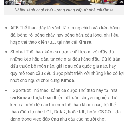
Nhiều sảnh chơi chất lượng cung cấp từ nhà cáiKimsa
AFB Thể thao: đây là sảnh tập trung chính vào kèo bóng
đá, bóng rổ, bóng chày, hay bóng bàn, cầu lông, phi tiêu,
hoặc thể thao điện tử,… tại nhà cái
Kimsa
.
Sbobet Thể thao: kèo cá cược chất lượng với đầy đủ
những kèo hấp dẫn, từ các giải đấu hàng đầu. Dù là trận
đấu thuộc bộ môn nào, giải đấu của quốc gia nào, hay
quy mô toàn cầu đều được phát triển với những kèo có lợi
nhất cho người chơi cùng
Kimsa
.
I SportBet Thể thao: sảnh cá cược Thể thao này tại nhà
cái
Kimsa
được hoàn thiện hết sức chuyên nghiệp. Từ
kèo cá cược từ các bộ môn thể thao khác nhau, tới thể
thao điện tử như LOL, Dota2, hoặc IJL, hoặc CS:GO,… đa
dạng trong việc đáp ứng nhu cầu của người chơi.