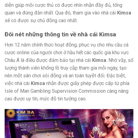
diện giúp mỗi cược thủ có được nhìn nhận đầy đủ, tổng
quan và đúng đắn nhất. Qua đó, tham gia vào nhà cái
Kimsa
sẽ có được sự chủ động cao nhất.
Đôi nét những thông tin về nhà cái Kimsa
Hơn 12 năm chính thức hoạt động, phục vụ cho nhu cầu cá
cược online của người chơi ở hầu hết các quốc gia khu vực
Châu Á là điều được đảm bảo tại nhà cái
Kimsa
. Nhờ vậy, số
lượng thành viên khổng lồ truy cập tham gia mỗi ngày, tạo
nên một sân chơi sôi động và an toàn tuyệt đối. Đặc biệt,
việc nhà cái
Kimsa
nhận được giấy phép được cấp từ phía
Isle of Man Gambling Supervision Commission càng nâng
cao được uy tín, mức độ tin tưởng cao.