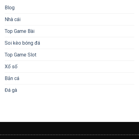
Blog
Nhà cái
Top Game Bài
Soi kèo bóng đá
Top Game Slot
Xổ số
Bắn cá
Đá gà