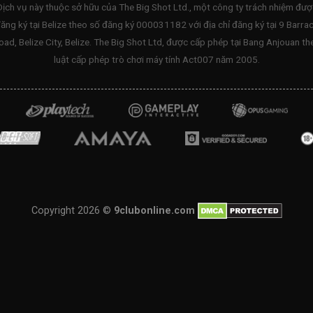
Dịch vụ này thuộc sở hữu của The Big Shot Ltd., một công ty trách nhiệm đượ
ăng ký tại Belize theo số đăng ký 000031182 với địa chỉ đăng ký tại 9 Barra
oad, Belize City, Belize. The Big Shot Ltd, được cấp phép tại Bang Anjouan th
luật cấp phép trò chơi máy tính Act007 năm 2005.
Copyright 2026 ©
9clubonline.com