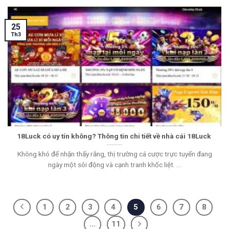
25
Th3
18Luck có uy tín không? Thông tin chi tiết về nhà cái 18Luck
Không khó để nhận thấy rằng, thị trường cá cược trực tuyến đang
ngày một sôi động và cạnh tranh khốc liệt. ...
1
2
3
4
5
6
7
8
…
11