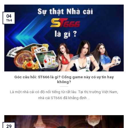
04
Th4
Góc câu hỏi: ST666 là gì? Cổng game này có uy tín hay
không?
Là một nhà cái có độ nổi tiếng từ rất lâu. Tại thị trường Việt Nam,
nhà cái ST666 đã khẳng định ...
29