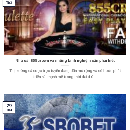
Th3
Nhà cái 855crown và những kinh nghiệm cần phải biết
Thị trường cá cược trực tuyến đang dần mở rộng và có bước phát
triển rất mạnh mẽ trong thời đại 4.0 ...
29
Th3