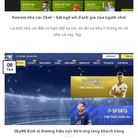
Review nhà cái Zbet – bất ngờ với đánh giá của người chơi
Là một nhà cái đến từ Nam Mỹ xa xôi, do đó có khá ít thông tin về
nhà cái này. Tuy ...
08
Th4
Sky88 định vị thương hiệu cực tốt trong lòng khách hàng